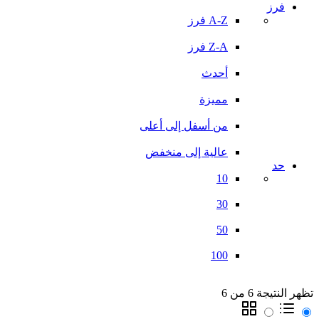
فرز
A-Z فرز
Z-A فرز
أحدث
مميزة
من أسفل إلى أعلى
عالية إلى منخفض
حد
10
30
50
100
تظهر النتيجة 6 من 6