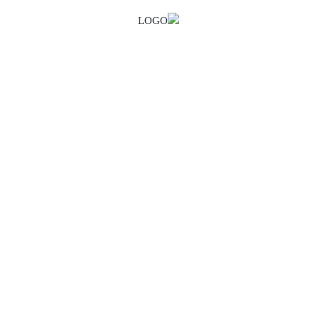
كورس اللغة الألمانية المبتدئ A...
By
Dr.Salam
لا يوجد تقييم
(0 Reviews)
85,00$
50,00$
1